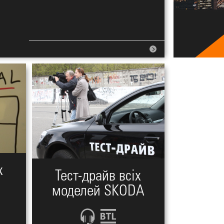
х
Тест-драйв всіх
моделей SKODA