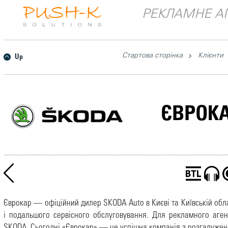
РЕКЛАМНЕ АГ
Стартова сторінка
Клієнти
Up
ЄВРОК
Єврокар — офіційний дилер SKODA Auto в Києві та Київській облас
і подальшого сервісного обслуговування. Для рекламного агент
SKODA. Сьогодні «Єврокар» — це успішна компанія з розгалуже