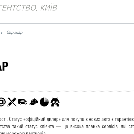
ЕНТСТВО, КИЇВ
Єврокар
АР
ті. Статус «офіційний дилер» для покупців нових авто є гарантією
ства такий статус клієнта — це висока планка сервісів, які ст
ною мережею партнерів.